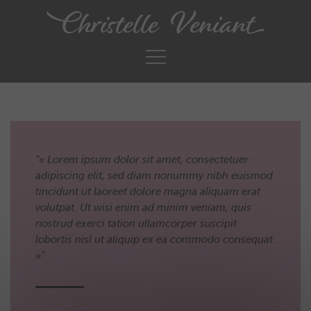
Cookies management panel
« Lorem ipsum dolor sit amet, consectetuer
adipiscing elit, sed diam nonummy nibh euismod
tincidunt ut laoreet dolore magna aliquam erat
volutpat. Ut wisi enim ad minim veniam, quis
nostrud exerci tation ullamcorper suscipit
lobortis nisl ut aliquip ex ea commodo consequat.
»