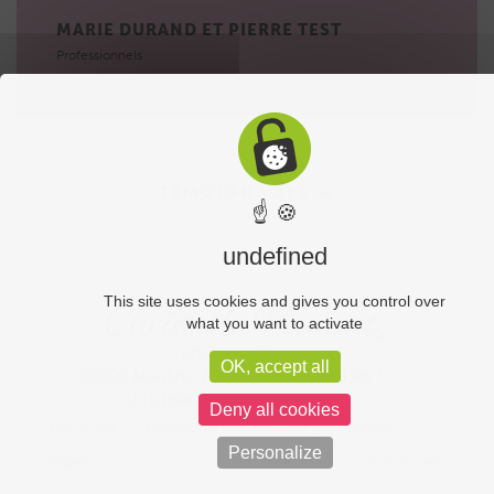
MARIE DURAND ET PIERRE TEST
Professionnels
TÉMOIGNAGES
☝ 🍪
undefined
Christelle Veniant,
This site uses cookies and gives you control over
what you want to activate
photographe
OK, accept all
03000 Moulins, Allier /
04 70 43 98 05
/
christelle.veniant@orange.fr
Deny all cookies
Plan du site
Politique de confidentialité
Mentions
Personalize
légales
C-toucom web