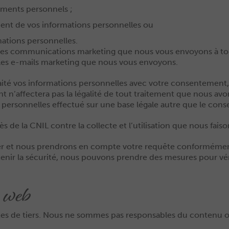
ements personnels ;
ent de vos informations personnelles ou
mations personnelles.
oir les communications marketing que nous vous envoyons à 
 les e-mails marketing que nous vous envoyons.
raité vos informations personnelles avec votre consentement
’affectera pas la légalité de tout traitement que nous avons
s personnelles effectué sur une base légale autre que le con
s de la CNIL contre la collecte et l’utilisation que nous fais
ter et nous prendrons en compte votre requête conformément
tenir la sécurité, nous pouvons prendre des mesures pour véri
s web
sites de tiers. Nous ne sommes pas responsables du contenu 