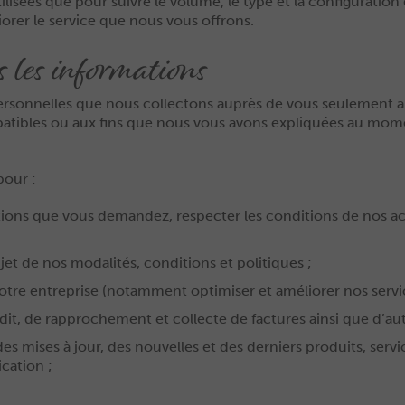
ilisées que pour suivre le volume, le type et la configuration
rer le service que nous vous offrons.
 les informations
personnelles que nous collectons auprès de vous seulement au
mpatibles ou aux fins que nous vous avons expliquées au mom
pour :
lutions que vous demandez, respecter les conditions de nos a
et de nos modalités, conditions et politiques ;
notre entreprise (notamment optimiser et améliorer nos servic
dit, de rapprochement et collecte de factures ainsi que d’au
mises à jour, des nouvelles et des derniers produits, service
cation ;