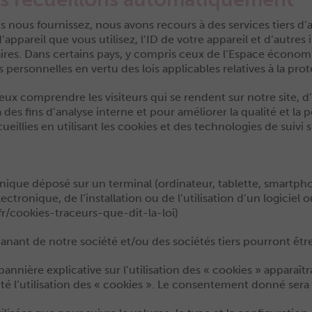
 nous fournissez, nous avons recours à des services tiers d’
appareil que vous utilisez, l’ID de votre appareil et d’autres
laires. Dans certains pays, y compris ceux de l’Espace écono
rsonnelles en vertu des lois applicables relatives à la pro
x comprendre les visiteurs qui se rendent sur notre site, d’
 des fins d’analyse interne et pour améliorer la qualité et la p
illies en utilisant les cookies et des technologies de suivi si
onique déposé sur un terminal (ordinateur, tablette, smartpho
lectronique, de l’installation ou de l’utilisation d’un logicie
fr/cookies-traceurs-que-dit-la-loi
)
manant de notre société et/ou des sociétés tiers pourront êtr
annière explicative sur l’utilisation des « cookies » apparaîtr
epté l’utilisation des « cookies ». Le consentement donné ser