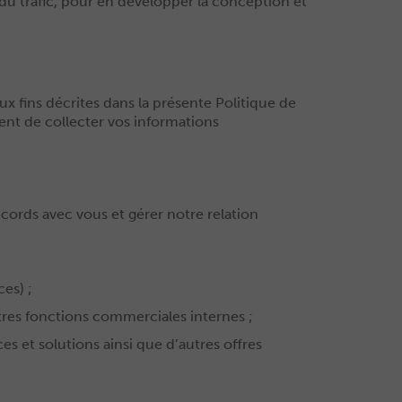
 du trafic, pour en développer la conception et
x fins décrites dans la présente Politique de
ent de collecter vos informations
ccords avec vous et gérer notre relation
es) ;
tres fonctions commerciales internes ;
s et solutions ainsi que d’autres offres